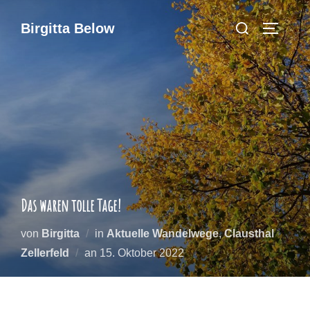
Zum
Suchen
Birgitta Below
Inhalt
Seitenl
nach:
springen
Das waren tolle Tage!
von
Birgitta
in
Aktuelle Wandelwege
,
Clausthal
Veröffentlicht
Zellerfeld
an
15. Oktober 2022
am